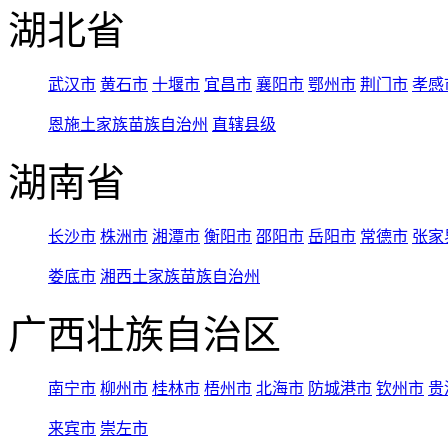
湖北省
武汉市
黄石市
十堰市
宜昌市
襄阳市
鄂州市
荆门市
孝感
恩施土家族苗族自治州
直辖县级
湖南省
长沙市
株洲市
湘潭市
衡阳市
邵阳市
岳阳市
常德市
张家
娄底市
湘西土家族苗族自治州
广西壮族自治区
南宁市
柳州市
桂林市
梧州市
北海市
防城港市
钦州市
贵
来宾市
崇左市