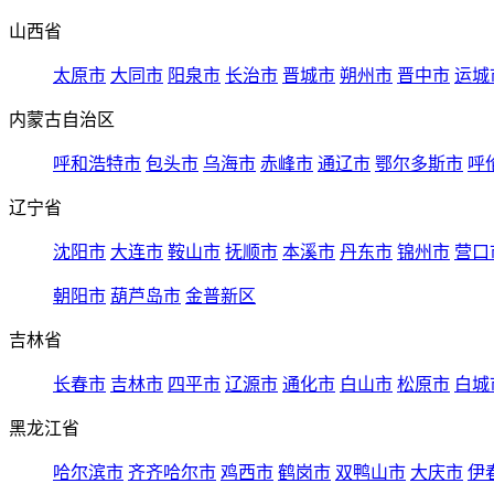
山西省
太原市
大同市
阳泉市
长治市
晋城市
朔州市
晋中市
运城
内蒙古自治区
呼和浩特市
包头市
乌海市
赤峰市
通辽市
鄂尔多斯市
呼
辽宁省
沈阳市
大连市
鞍山市
抚顺市
本溪市
丹东市
锦州市
营口
朝阳市
葫芦岛市
金普新区
吉林省
长春市
吉林市
四平市
辽源市
通化市
白山市
松原市
白城
黑龙江省
哈尔滨市
齐齐哈尔市
鸡西市
鹤岗市
双鸭山市
大庆市
伊