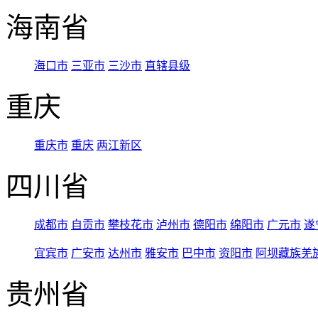
海南省
海口市
三亚市
三沙市
直辖县级
重庆
重庆市
重庆
两江新区
四川省
成都市
自贡市
攀枝花市
泸州市
德阳市
绵阳市
广元市
遂
宜宾市
广安市
达州市
雅安市
巴中市
资阳市
阿坝藏族羌
贵州省