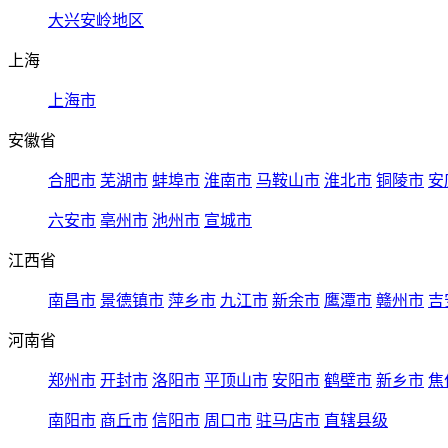
大兴安岭地区
上海
上海市
安徽省
合肥市
芜湖市
蚌埠市
淮南市
马鞍山市
淮北市
铜陵市
安
六安市
亳州市
池州市
宣城市
江西省
南昌市
景德镇市
萍乡市
九江市
新余市
鹰潭市
赣州市
吉
河南省
郑州市
开封市
洛阳市
平顶山市
安阳市
鹤壁市
新乡市
焦
南阳市
商丘市
信阳市
周口市
驻马店市
直辖县级