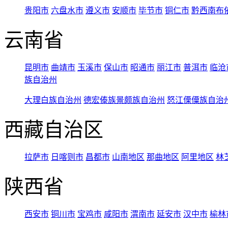
贵阳市
六盘水市
遵义市
安顺市
毕节市
铜仁市
黔西南布
云南省
昆明市
曲靖市
玉溪市
保山市
昭通市
丽江市
普洱市
临沧
族自治州
大理白族自治州
德宏傣族景颇族自治州
怒江傈僳族自治
西藏自治区
拉萨市
日喀则市
昌都市
山南地区
那曲地区
阿里地区
林
陕西省
西安市
铜川市
宝鸡市
咸阳市
渭南市
延安市
汉中市
榆林