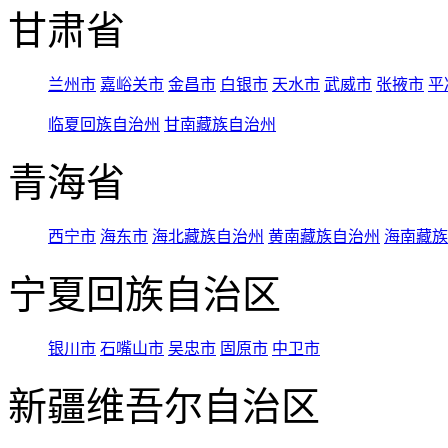
甘肃省
兰州市
嘉峪关市
金昌市
白银市
天水市
武威市
张掖市
平
临夏回族自治州
甘南藏族自治州
青海省
西宁市
海东市
海北藏族自治州
黄南藏族自治州
海南藏族
宁夏回族自治区
银川市
石嘴山市
吴忠市
固原市
中卫市
新疆维吾尔自治区