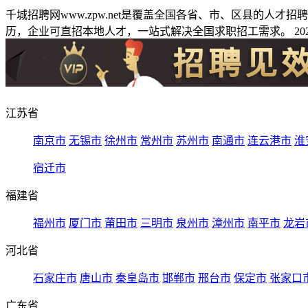
千城招聘网www.zpw.net是覆盖全国各省、市、区县的人
历，企业可直招本地人才，一站式解决全国求职招工需求。 2026
江苏省
南京市
无锡市
徐州市
常州市
苏州市
南通市
连云港市
淮
宿迁市
福建省
福州市
厦门市
莆田市
三明市
泉州市
漳州市
南平市
龙岩
河北省
石家庄市
唐山市
秦皇岛市
邯郸市
邢台市
保定市
张家口
广东省