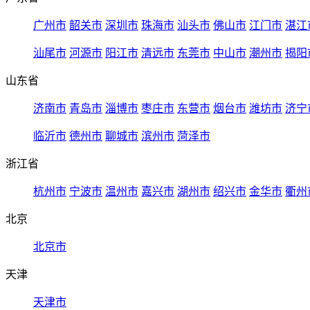
广州市
韶关市
深圳市
珠海市
汕头市
佛山市
江门市
湛江
汕尾市
河源市
阳江市
清远市
东莞市
中山市
潮州市
揭阳
山东省
济南市
青岛市
淄博市
枣庄市
东营市
烟台市
潍坊市
济宁
临沂市
德州市
聊城市
滨州市
菏泽市
浙江省
杭州市
宁波市
温州市
嘉兴市
湖州市
绍兴市
金华市
衢州
北京
北京市
天津
天津市